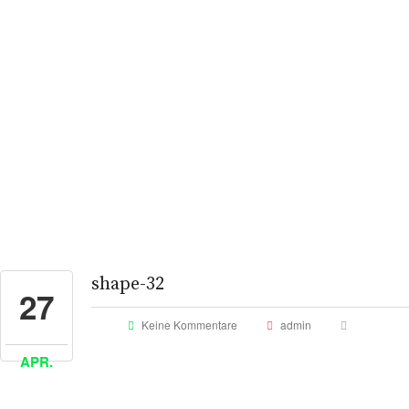
e-mail us
+357 984538
Get Facebook
Get Twitter
Get Instagram
shape-32
27
Keine Kommentare
admin
APR.